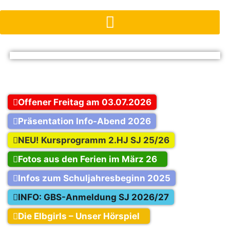
Zum
Inhalt
springen
Offener Freitag am 03.07.2026
Präsentation Info-Abend 2026
NEU! Kursprogramm 2.HJ SJ 25/26
Fotos aus den Ferien im März 26
Infos zum Schuljahresbeginn 2025
INFO: GBS-Anmeldung SJ 2026/27
Die Elbgirls – Unser Hörspiel